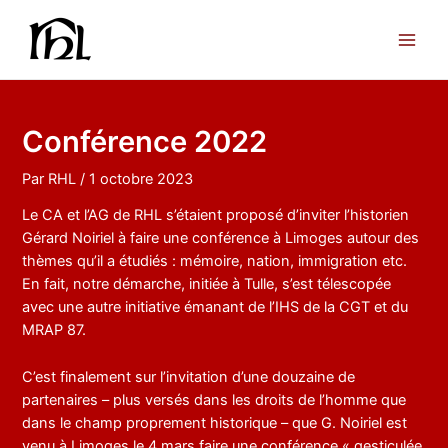
Aller
au
Main
contenu
Men
Conférence 2022
Par
RHL
/
1 octobre 2023
Le CA et l’AG de RHL s’étaient proposé d’inviter l’historien
Gérard Noiriel à faire une conférence à Limoges autour des
thèmes qu’il a étudiés : mémoire, nation, immigration etc.
En fait, notre démarche, initiée à Tulle, s’est télescopée
avec une autre initiative émanant de l’IHS de la CGT et du
MRAP 87.
C’est finalement sur l’invitation d’une douzaine de
partenaires – plus versés dans les droits de l’homme que
dans le champ proprement historique – que G. Noiriel est
venu à Limoges le 4 mars faire une conférence « gesticulée