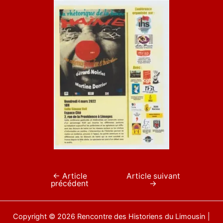
←
Article
Article suivant
Navigation
précédent
→
de
l’article
Copyright © 2026 Rencontre des Historiens du Limousin |