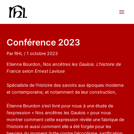
Aller
au
Main
contenu
Men
Conférence 2023
Par
RHL
/
1 octobre 2023
Etienne Bourdon,
Nos ancêtres les Gaulois. L’histoire de
France selon Ernest Lavisse
Spécialiste de l’histoire des savoirs aux époques moderne
et contemporaine, et notamment de leur construction,
Étienne Bourdon s’est livré pour nous à une étude de
l’expression « Nos ancêtres les Gaulois » pour nous
montrer comment cette expression révèle une fabrique de
l’histoire et aussi comment elle a été forgée pour les
besoins du moment (lutte contre l’alcoolisme, justification