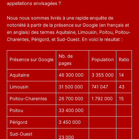
appellations envisagées ?
Nous nous sommes livrés à une rapide enquête de
notoriété à partir de la présence sur Google (en français et
en anglais) des termes Aquitaine, Limousin, Poitou, Poitou-
Charentes, Périgord, et Sud-Ouest. En voici le résultat :
Nb. de
Présence sur Google
Population
Ratio
pages
Aquitaine
46 300 000
3 355 000
14
Limousin
31 500 000
741 047
43
Poitou-Charentes
26 700 000
1 792 000
15
Poitou
33 400 000
Périgord
3 450 000
Sud-Ouest
23 000