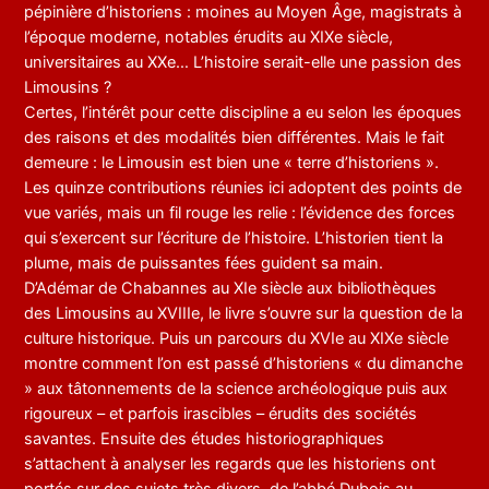
pépinière d’historiens : moines au Moyen Âge, magistrats à
l’époque moderne, notables érudits au XIXe siècle,
universitaires au XXe… L’histoire serait-elle une passion des
Limousins ?
Certes, l’intérêt pour cette discipline a eu selon les époques
des raisons et des modalités bien différentes. Mais le fait
demeure : le Limousin est bien une « terre d’historiens ».
Les quinze contributions réunies ici adoptent des points de
vue variés, mais un fil rouge les relie : l’évidence des forces
qui s’exercent sur l’écriture de l’histoire. L’historien tient la
plume, mais de puissantes fées guident sa main.
D’Adémar de Chabannes au XIe siècle aux bibliothèques
des Limousins au XVIIIe, le livre s’ouvre sur la question de la
culture historique. Puis un parcours du XVIe au XIXe siècle
montre comment l’on est passé d’historiens « du dimanche
» aux tâtonnements de la science archéologique puis aux
rigoureux – et parfois irascibles – érudits des sociétés
savantes. Ensuite des études historiographiques
s’attachent à analyser les regards que les historiens ont
portés sur des sujets très divers, de l’abbé Dubois au