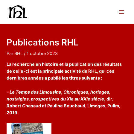
Aller
au
Main
contenu
Men
Publications RHL
Par
RHL
/
1 octobre 2023
La recherche en histoire et la publication des résultats
de celle-ci est la principale activité de RHL, qui ces
dernières années a publié les titres suivants :
– Le Temps des Limousins
,
Chroniques, horloges,
nostalgies, prospectives
du XIe au XXIe siècle
,
dir.
Robert Chanaud et Pauline Bouchaud, Limoges, Pulim,
2019
.