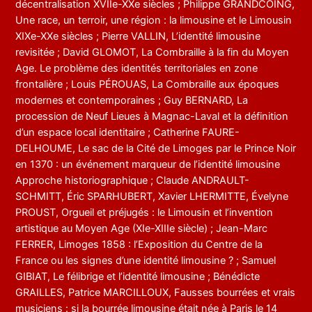
décentralisation XVIIe-XXe siècles ; Philippe GRANDCOING,
Une race, un terroir, une région : la limousine et le Limousin
XIXe-XXe siècles ; Pierre VALLIN, L’identité limousine
revisitée ; David GLOMOT, La Combraille à la fin du Moyen
Age. Le problème des identités territoriales en zone
frontalière ; Louis PÉROUAS, La Combraille aux époques
modernes et contemporaines ; Guy BERNARD, La
procession de Neuf Lieues à Magnac-Laval et la définition
d’un espace local identitaire ; Catherine FAURE-
DELHOUME, Le sac de la Cité de Limoges par le Prince Noir
en 1370 : un événement marqueur de l’identité limousine
Approche historiographique ; Claude ANDRAULT-
SCHMITT, Éric SPARHUBERT, Xavier LHERMITTE, Évelyne
PROUST, Orgueil et préjugés : le Limousin et l’invention
artistique au Moyen Age (XIe-XIIIe siècle) ; Jean-Marc
FERRER, Limoges 1858 : l’Exposition du Centre de la
France ou les signes d’une identité limousine ? ; Samuel
GIBIAT, Le félibrige et l’identité limousine ; Bénédicte
GRAILLES, Patrice MARCILLOUX, Fausses bourrées et vrais
musiciens : si la bourrée limousine était née à Paris le 14