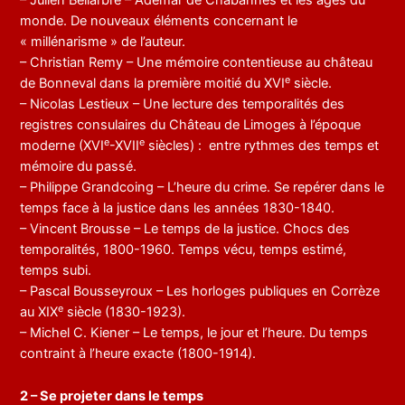
– Julien Bellarbre – Adémar de Chabannes et les âges du
monde. De nouveaux éléments concernant le
« millénarisme » de l’auteur.
– Christian Remy – Une mémoire contentieuse au château
e
de Bonneval dans la première moitié du XVI
siècle.
– Nicolas Lestieux – Une lecture des temporalités des
registres consulaires du Château de Limoges à l’époque
e
e
moderne (XVI
-XVII
siècles) : entre rythmes des temps et
mémoire du passé.
– Philippe Grandcoing – L’heure du crime. Se repérer dans le
temps face à la justice dans les années 1830-1840.
– Vincent Brousse – Le temps de la justice. Chocs des
temporalités, 1800-1960. Temps vécu, temps estimé,
temps subi.
– Pascal Bousseyroux – Les horloges publiques en Corrèze
e
au XIX
siècle (1830-1923).
– Michel C. Kiener – Le temps, le jour et l’heure. Du temps
contraint à l’heure exacte (1800-1914).
2 – Se projeter dans le temps